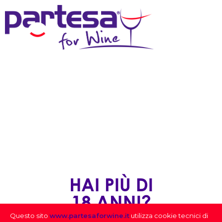
MENU
HAI PIÙ DI
18 ANNI?
Questo sito
www.partesaforwine.it
utilizza cookie tecnici di