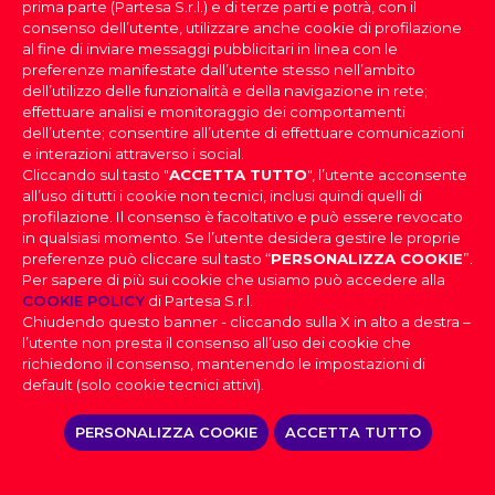
prima parte (Partesa S.r.l.) e di terze parti e potrà, con il
Sì
consenso dell’utente, utilizzare anche cookie di profilazione
al fine di inviare messaggi pubblicitari in linea con le
preferenze manifestate dall’utente stesso nell’ambito
No
dell’utilizzo delle funzionalità e della navigazione in rete;
effettuare analisi e monitoraggio dei comportamenti
dell’utente; consentire all’utente di effettuare comunicazioni
e interazioni attraverso i social.
Cliccando sul tasto "
ACCETTA TUTTO
", l’utente acconsente
all’uso di tutti i cookie non tecnici, inclusi quindi quelli di
profilazione. Il consenso è facoltativo e può essere revocato
in qualsiasi momento. Se l’utente desidera gestire le proprie
preferenze può cliccare sul tasto “
PERSONALIZZA COOKIE
”.
Per sapere di più sui cookie che usiamo può accedere alla
PARTESA s.r.l., società unipersonale, direzione e
COOKIE POLICY
di Partesa S.r.l.
coordinamento di Heineken N.V. ai sensi dell’art. 2497 bis
Chiudendo questo banner - cliccando sulla X in alto a destra –
del codice civile, con sede legale in Sesto San Giovanni,
l’utente non presta il consenso all’uso dei cookie che
Viale Edison n. 110
Capitale sociale Euro 2.550.000,00 i.v.,
richiedono il consenso, mantenendo le impostazioni di
Codice Fiscale, nr. di iscrizione al Registro Imprese di Milano
default (solo cookie tecnici attivi).
e Partita IVA 09806270154, Email: info@partesa.it
Privacy Policy
|
Cookies Policy
|
Impostazioni
PERSONALIZZA COOKIE
ACCETTA TUTTO
Cookies
|
Codice Etico
|
Dichiarazione di
Skip
accessibilità