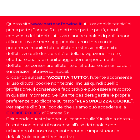
NUMERO BOTTIGLIE PRODOTTE
9000
Questo sito
www.partesaforwine.it
utilizza cookie tecnici di
QUANTITÀ PER CARTONE
prima parte (Partesa S.r.l.) e di terze parti e potrà, con il
6
consenso dell’utente, utilizzare anche cookie di profilazione
al fine di inviare messaggi pubblicitari in linea con le
preferenze manifestate dall’utente stesso nell’ambito
dell’utilizzo delle funzionalità e della navigazione in rete;
effettuare analisi e monitoraggio dei comportamenti
dell’utente; consentire all’utente di effettuare comunicazioni
e interazioni attraverso i social.
Cliccando sul tasto "
ACCETTA TUTTO
", l’utente acconsente
all’uso di tutti i cookie non tecnici, inclusi quindi quelli di
profilazione. Il consenso è facoltativo e può essere revocato
SELEZIONE DEI VINI
in qualsiasi momento. Se l’utente desidera gestire le proprie
preferenze può cliccare sul tasto “
PERSONALIZZA COOKIE
”.
Per sapere di più sui cookie che usiamo può accedere alla
FAI IL DOWNLOAD DELLA NOSTRA SELEZIONE
PARTESA s.r.l., società unipersonale, direzione e
COOKIE POLICY
di Partesa S.r.l.
coordinamento di Heineken N.V. ai sensi dell’art. 2497 bis
DEI VINI
Chiudendo questo banner - cliccando sulla X in alto a destra –
del codice civile, con sede legale in Sesto San Giovanni,
DOV’È IL TUO LOCALE
|
Effettua il login
per scaricare la
l’utente non presta il consenso all’uso dei cookie che
Viale Edison n. 110
Selezione dei Vini
Capitale sociale Euro 2.550.000,00 i.v.,
richiedono il consenso, mantenendo le impostazioni di
Codice Fiscale, nr. di iscrizione al Registro Imprese di Milano
PROVINCIA
default (solo cookie tecnici attivi).
e Partita IVA 09806270154, Email: info@partesa.it