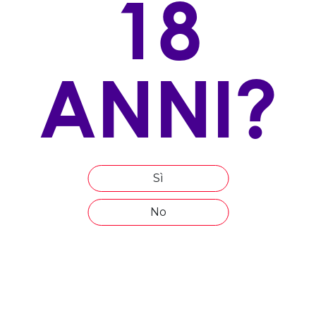
18
VITIGNO/I:
100% Chardonnay
ALLEVAMENTO
ANNI?
Gojo
ESPOSIZIONE
Ovest
ALTITUDINE
450
Sì
ETÀ MEDIA DEL VIGNETO
No
20
COMPOSIZIONE DEL TERRENO
Dolomiti
EPOCA DI VENDEMMIA