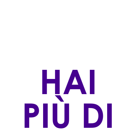
Bianchi
STILE DI PRODUZIONE
Biologico,Convenzionale
ZONA DI PRODUZIONE
Fiè allo Sciliar/Völs am Schlern (BZ)
VINIFICAZIONE
HAI
L'uva viene torchiata delicatamente dopo una
breve fase di macerazione. In seguito il mosto viene
fermentato in botti di legno da 500 litri (1/3 legno
nuovo). Dopo la fermentazione malolattica segue la
maturazione sulle fecce per 12 mesi. Seguono un
PIÙ DI
anno di affinamento in acciaio e 3 mesi in bottiglia.
AFFINAMENTO
affina nel tonau per 12 mesi; 12 mesi nel accaio;3
mesi nella bottiglia