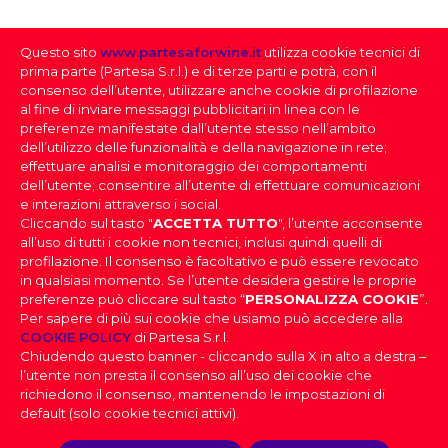
5500
Questo sito
www.partesaforwine.it
utilizza cookie tecnici di
QUANTITÀ PER CARTONE
prima parte (Partesa S.r.l.) e di terze parti e potrà, con il
6
consenso dell’utente, utilizzare anche cookie di profilazione
al fine di inviare messaggi pubblicitari in linea con le
preferenze manifestate dall’utente stesso nell’ambito
dell’utilizzo delle funzionalità e della navigazione in rete;
effettuare analisi e monitoraggio dei comportamenti
dell’utente; consentire all’utente di effettuare comunicazioni
e interazioni attraverso i social.
Cliccando sul tasto "
ACCETTA TUTTO
", l’utente acconsente
all’uso di tutti i cookie non tecnici, inclusi quindi quelli di
profilazione. Il consenso è facoltativo e può essere revocato
SELEZIONE DEI VINI
in qualsiasi momento. Se l’utente desidera gestire le proprie
preferenze può cliccare sul tasto “
PERSONALIZZA COOKIE
”.
Per sapere di più sui cookie che usiamo può accedere alla
FAI IL DOWNLOAD DELLA NOSTRA SELEZIONE
PARTESA s.r.l., società unipersonale, direzione e
COOKIE POLICY
di Partesa S.r.l.
coordinamento di Heineken N.V. ai sensi dell’art. 2497 bis
DEI VINI
Chiudendo questo banner - cliccando sulla X in alto a destra –
del codice civile, con sede legale in Sesto San Giovanni,
DOV’È IL TUO LOCALE
|
Effettua il login
per scaricare la
l’utente non presta il consenso all’uso dei cookie che
Viale Edison n. 110
Selezione dei Vini
Capitale sociale Euro 2.550.000,00 i.v.,
richiedono il consenso, mantenendo le impostazioni di
Codice Fiscale, nr. di iscrizione al Registro Imprese di Milano
PROVINCIA
default (solo cookie tecnici attivi).
e Partita IVA 09806270154, Email: info@partesa.it
Privacy Policy
|
Cookies Policy
|
Impostazioni