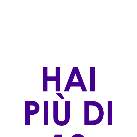
Bianchi
STILE DI PRODUZIONE
Biologico,Convenzionale
ZONA DI PRODUZIONE
Fiè allo Sciliar/Völs am Schlern (BZ)
VINIFICAZIONE
HAI
Dopo la vendemmia manuale, avviene la diraspatura
e la macerazione nel torchio per 8 ore. Segue la
pressatura delicata e la chiarificazione naturale del
mosto d'uva prima della fermentazione in acciaio a
PIÙ DI
18 °C. Il vino matura per 6 mesi sulle fecce fini prima
di essere imbottigliato.
AFFINAMENTO
6 mesi nel accaio
VITIGNO/I: