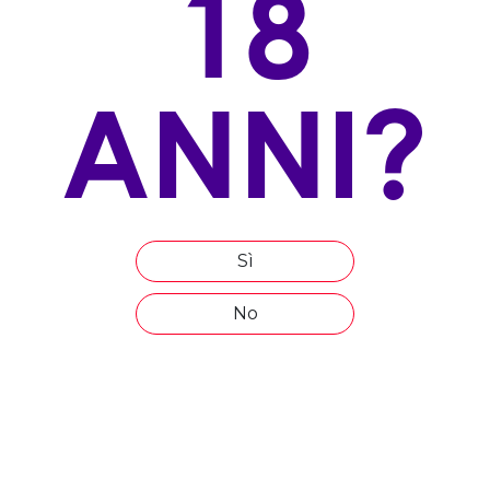
18
100% Moscato Giallo
ALLEVAMENTO
ANNI?
Gojo
ESPOSIZIONE
Ovest
ALTITUDINE
350
Sì
ETÀ MEDIA DEL VIGNETO
No
20
COMPOSIZIONE DEL TERRENO
Dolomiti
EPOCA DI VENDEMMIA
fine ottobre