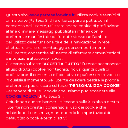
7000
Questo sito
www.partesaforwine.it
utilizza cookie tecnici di
QUANTITÀ PER CARTONE
prima parte (Partesa S.r.l.) e di terze parti e potrà, con il
6
consenso dell’utente, utilizzare anche cookie di profilazione
al fine di inviare messaggi pubblicitari in linea con le
preferenze manifestate dall’utente stesso nell’ambito
dell’utilizzo delle funzionalità e della navigazione in rete;
effettuare analisi e monitoraggio dei comportamenti
dell’utente; consentire all’utente di effettuare comunicazioni
e interazioni attraverso i social.
Cliccando sul tasto "
ACCETTA TUTTO
", l’utente acconsente
all’uso di tutti i cookie non tecnici, inclusi quindi quelli di
profilazione. Il consenso è facoltativo e può essere revocato
SELEZIONE DEI VINI
in qualsiasi momento. Se l’utente desidera gestire le proprie
preferenze può cliccare sul tasto “
PERSONALIZZA COOKIE
”.
Per sapere di più sui cookie che usiamo può accedere alla
FAI IL DOWNLOAD DELLA NOSTRA SELEZIONE
PARTESA s.r.l., società unipersonale, direzione e
COOKIE POLICY
di Partesa S.r.l.
coordinamento di Heineken N.V. ai sensi dell’art. 2497 bis
DEI VINI
Chiudendo questo banner - cliccando sulla X in alto a destra –
del codice civile, con sede legale in Sesto San Giovanni,
DOV’È IL TUO LOCALE
|
Effettua il login
per scaricare la
l’utente non presta il consenso all’uso dei cookie che
Viale Edison n. 110
Selezione dei Vini
Capitale sociale Euro 2.550.000,00 i.v.,
richiedono il consenso, mantenendo le impostazioni di
Codice Fiscale, nr. di iscrizione al Registro Imprese di Milano
PROVINCIA
default (solo cookie tecnici attivi).
e Partita IVA 09806270154, Email: info@partesa.it
Privacy Policy
|
Cookies Policy
|
Impostazioni