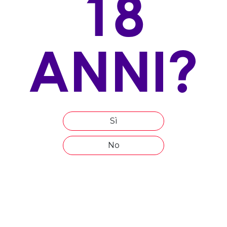
18
100% Sauvignon
ALLEVAMENTO
ANNI?
Gojo
ESPOSIZIONE
Ovest
ALTITUDINE
350
Sì
ETÀ MEDIA DEL VIGNETO
No
10
COMPOSIZIONE DEL TERRENO
Dolomiti
EPOCA DI VENDEMMIA
inzio ottobre