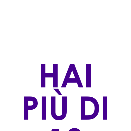
Bianchi
STILE DI PRODUZIONE
Biologico,Convenzionale
ZONA DI PRODUZIONE
Fiè allo Sciliar/Völs am Schlern (BZ)
VINIFICAZIONE
HAI
L'uva è vendemmiata a mano, diraspata e macerata
per 8 ore nel torchio. Si passa successivamente alla
pressatura delicata e alla chiarificazione naturale del
mosto. La fermentazione avviene in acciaio a 18 °C. Il
PIÙ DI
vino matura per 6 mesi sulle fecce fini prima di
essere imbottigliato.
AFFINAMENTO
6 mesi nel accaio
VITIGNO/I: