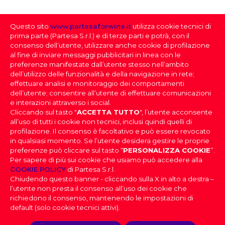
2000
Questo sito
www.partesaforwine.it
utilizza cookie tecnici di
QUANTITÀ PER CARTONE
prima parte (Partesa S.r.l.) e di terze parti e potrà, con il
12
consenso dell’utente, utilizzare anche cookie di profilazione
al fine di inviare messaggi pubblicitari in linea con le
preferenze manifestate dall’utente stesso nell’ambito
dell’utilizzo delle funzionalità e della navigazione in rete;
effettuare analisi e monitoraggio dei comportamenti
dell’utente; consentire all’utente di effettuare comunicazioni
e interazioni attraverso i social.
Cliccando sul tasto "
ACCETTA TUTTO
", l’utente acconsente
all’uso di tutti i cookie non tecnici, inclusi quindi quelli di
profilazione. Il consenso è facoltativo e può essere revocato
SELEZIONE DEI VINI
in qualsiasi momento. Se l’utente desidera gestire le proprie
preferenze può cliccare sul tasto “
PERSONALIZZA COOKIE
”.
Per sapere di più sui cookie che usiamo può accedere alla
FAI IL DOWNLOAD DELLA NOSTRA SELEZIONE
PARTESA s.r.l., società unipersonale, direzione e
COOKIE POLICY
di Partesa S.r.l.
coordinamento di Heineken N.V. ai sensi dell’art. 2497 bis
DEI VINI
Chiudendo questo banner - cliccando sulla X in alto a destra –
del codice civile, con sede legale in Sesto San Giovanni,
DOV’È IL TUO LOCALE
|
Effettua il login
per scaricare la
l’utente non presta il consenso all’uso dei cookie che
Viale Edison n. 110
Selezione dei Vini
Capitale sociale Euro 2.550.000,00 i.v.,
richiedono il consenso, mantenendo le impostazioni di
Codice Fiscale, nr. di iscrizione al Registro Imprese di Milano
PROVINCIA
default (solo cookie tecnici attivi).
e Partita IVA 09806270154, Email: info@partesa.it
Privacy Policy
|
Cookies Policy
|
Impostazioni