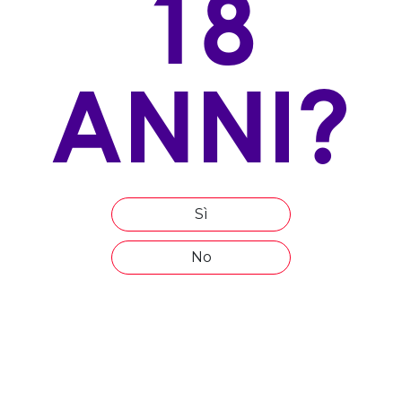
18
100% Ciliegiolo
ALLEVAMENTO
ANNI?
Guyot
ESPOSIZIONE
sud - est
ALTITUDINE
600 mt s.l.m.
Sì
ETÀ MEDIA DEL VIGNETO
No
10 anni
COMPOSIZIONE DEL TERRENO
medio impasto con prevalenza di argilla e galestro
EPOCA DI VENDEMMIA
metà di Settembre