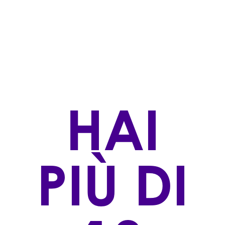
Rosati
STILE DI PRODUZIONE
Biologico Certificato,Naturale
ZONA DI PRODUZIONE
Loc. Campriano Arezzo (AR)
VINIFICAZIONE
HAI
Dopo una pigiatura soffice del grappolo intero non
diraspato, avviene la fermentazione spontanea che
dura circa 20 giorni in botte di acciaio a temperatura
controllata. Svolge la fermentazione malolattica
PIÙ DI
naturalmente. Vino leggermente filtrato, non
chiarificato e non stabilizzato.
AFFINAMENTO
In bottiglia per minimo 2 mesi
VITIGNO/I: