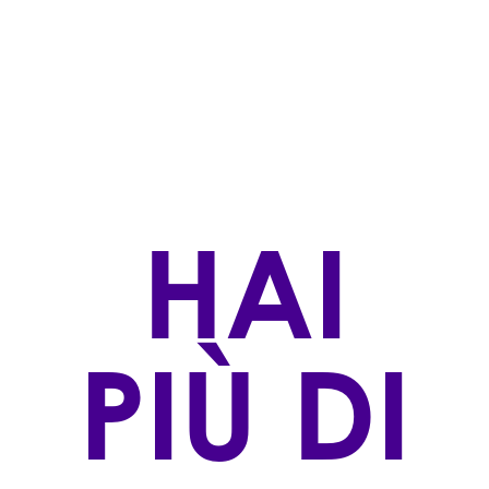
Rossi
STILE DI PRODUZIONE
Biologico Certificato,Naturale
ZONA DI PRODUZIONE
Loc. Campriano Arezzo (AR)
VINIFICAZIONE
HAI
Vinificazione in vasche di acciaio con fermentazione
spontanea a temperatura controllata. Svolge la
malolattica in acciaio prima dell'affinamento sulle
fecce per circa 6 mesi. Vino non filtrato e non
chiarificato. Affinamento in bottiglia di 6 mesi. Vino
PIÙ DI
prodotto senza solfiti aggiunti.
AFFINAMENTO
Affinamento in acciaio per 10 mesi e in bottiglia
minimo 2 mesi.