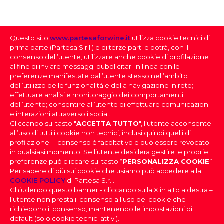
NUMERO BOTTIGLIE PRODOTTE
2000
Questo sito
www.partesaforwine.it
utilizza cookie tecnici di
QUANTITÀ PER CARTONE
prima parte (Partesa S.r.l.) e di terze parti e potrà, con il
6
consenso dell’utente, utilizzare anche cookie di profilazione
al fine di inviare messaggi pubblicitari in linea con le
preferenze manifestate dall’utente stesso nell’ambito
dell’utilizzo delle funzionalità e della navigazione in rete;
effettuare analisi e monitoraggio dei comportamenti
dell’utente; consentire all’utente di effettuare comunicazioni
e interazioni attraverso i social.
Cliccando sul tasto "
ACCETTA TUTTO
", l’utente acconsente
all’uso di tutti i cookie non tecnici, inclusi quindi quelli di
profilazione. Il consenso è facoltativo e può essere revocato
SELEZIONE DEI VINI
in qualsiasi momento. Se l’utente desidera gestire le proprie
preferenze può cliccare sul tasto “
PERSONALIZZA COOKIE
”.
Per sapere di più sui cookie che usiamo può accedere alla
FAI IL DOWNLOAD DELLA NOSTRA SELEZIONE
PARTESA s.r.l., società unipersonale, direzione e
COOKIE POLICY
di Partesa S.r.l.
coordinamento di Heineken N.V. ai sensi dell’art. 2497 bis
DEI VINI
Chiudendo questo banner - cliccando sulla X in alto a destra –
del codice civile, con sede legale in Sesto San Giovanni,
DOV’È IL TUO LOCALE
|
Effettua il login
per scaricare la
l’utente non presta il consenso all’uso dei cookie che
Viale Edison n. 110
Selezione dei Vini
Capitale sociale Euro 2.550.000,00 i.v.,
richiedono il consenso, mantenendo le impostazioni di
Codice Fiscale, nr. di iscrizione al Registro Imprese di Milano
PROVINCIA
default (solo cookie tecnici attivi).
e Partita IVA 09806270154, Email: info@partesa.it