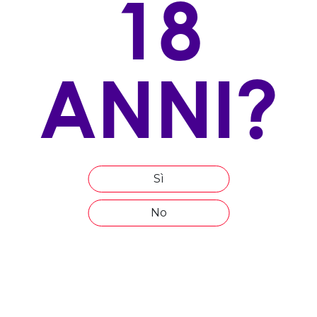
18
VITIGNO/I:
100% Sangiovese
ALLEVAMENTO
ANNI?
Cordone speronato
ESPOSIZIONE
Sud-Ovest
ALTITUDINE
450-550 mt s.l.m.
Sì
ETÀ MEDIA DEL VIGNETO
No
20 anni
COMPOSIZIONE DEL TERRENO
medio impasto con prevalenza di argilla e galestro
EPOCA DI VENDEMMIA