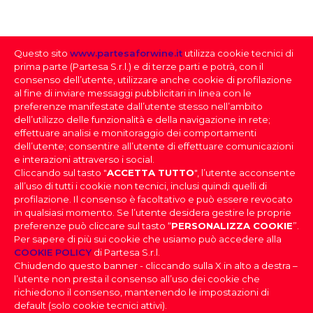
NUMERO BOTTIGLIE PRODOTTE
2800
Questo sito
www.partesaforwine.it
utilizza cookie tecnici di
QUANTITÀ PER CARTONE
prima parte (Partesa S.r.l.) e di terze parti e potrà, con il
6
consenso dell’utente, utilizzare anche cookie di profilazione
al fine di inviare messaggi pubblicitari in linea con le
preferenze manifestate dall’utente stesso nell’ambito
dell’utilizzo delle funzionalità e della navigazione in rete;
effettuare analisi e monitoraggio dei comportamenti
dell’utente; consentire all’utente di effettuare comunicazioni
e interazioni attraverso i social.
Cliccando sul tasto "
ACCETTA TUTTO
", l’utente acconsente
all’uso di tutti i cookie non tecnici, inclusi quindi quelli di
profilazione. Il consenso è facoltativo e può essere revocato
SELEZIONE DEI VINI
in qualsiasi momento. Se l’utente desidera gestire le proprie
preferenze può cliccare sul tasto “
PERSONALIZZA COOKIE
”.
Per sapere di più sui cookie che usiamo può accedere alla
FAI IL DOWNLOAD DELLA NOSTRA SELEZIONE
PARTESA s.r.l., società unipersonale, direzione e
COOKIE POLICY
di Partesa S.r.l.
coordinamento di Heineken N.V. ai sensi dell’art. 2497 bis
DEI VINI
Chiudendo questo banner - cliccando sulla X in alto a destra –
del codice civile, con sede legale in Sesto San Giovanni,
DOV’È IL TUO LOCALE
|
Effettua il login
per scaricare la
l’utente non presta il consenso all’uso dei cookie che
Viale Edison n. 110
Selezione dei Vini
Capitale sociale Euro 2.550.000,00 i.v.,
richiedono il consenso, mantenendo le impostazioni di
Codice Fiscale, nr. di iscrizione al Registro Imprese di Milano
PROVINCIA
default (solo cookie tecnici attivi).
e Partita IVA 09806270154, Email: info@partesa.it