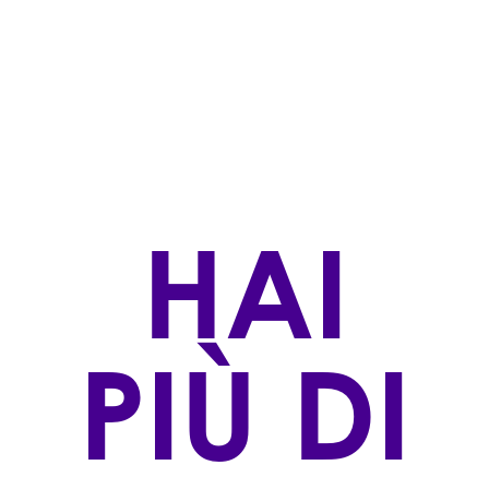
TIPOLOGIA
Bianchi
STILE DI PRODUZIONE
Convenzionale
ZONA DI PRODUZIONE
Riviera Ligure di Ponente
HAI
VINIFICAZIONE
Viene prodotto con le uve del vitigno omonimo
raccolte nei mappali 40, 56, 57, 348, 58, 61 del Foglio
14 del comune di Ortovero.Criomacerazione per 72
ore, separazione dalle bucce e fermentazione a
PIÙ DI
temperatura controllata in vasca inox.Batonnage
sulle fecce fini per 4 mesi.Utilizzo di lieviti indigeni
AFFINAMENTO
2 mesi bottiglia