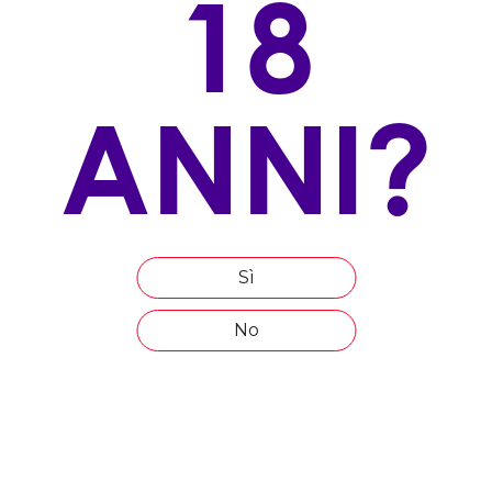
18
VITIGNO/I:
100% Vermentino
ALLEVAMENTO
ANNI?
guyot
ESPOSIZIONE
nord est
ALTITUDINE
80 m slm
Sì
ETÀ MEDIA DEL VIGNETO
No
25
COMPOSIZIONE DEL TERRENO
argilloso
EPOCA DI VENDEMMIA