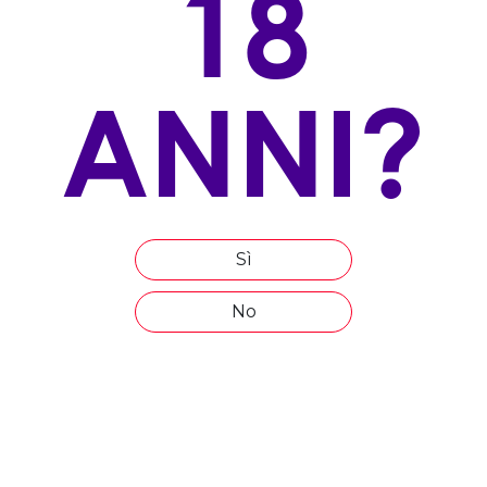
18
100% Glera
ALLEVAMENTO
ANNI?
Doppio capovolto
ESPOSIZIONE
sud
ALTITUDINE
180 m s.l.m.
Sì
ETÀ MEDIA DEL VIGNETO
No
20 anni
COMPOSIZIONE DEL TERRENO
Calcareo argilloso
EPOCA DI VENDEMMIA
Settembre