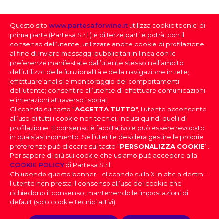
85
Questo sito
www.partesaforwine.it
utilizza cookie tecnici di
QUANTITÀ PER CARTONE
prima parte (Partesa S.r.l.) e di terze parti e potrà, con il
6
consenso dell’utente, utilizzare anche cookie di profilazione
al fine di inviare messaggi pubblicitari in linea con le
preferenze manifestate dall’utente stesso nell’ambito
dell’utilizzo delle funzionalità e della navigazione in rete;
effettuare analisi e monitoraggio dei comportamenti
dell’utente; consentire all’utente di effettuare comunicazioni
e interazioni attraverso i social.
Cliccando sul tasto "
ACCETTA TUTTO
", l’utente acconsente
all’uso di tutti i cookie non tecnici, inclusi quindi quelli di
profilazione. Il consenso è facoltativo e può essere revocato
SELEZIONE DEI VINI
in qualsiasi momento. Se l’utente desidera gestire le proprie
preferenze può cliccare sul tasto “
PERSONALIZZA COOKIE
”.
Per sapere di più sui cookie che usiamo può accedere alla
FAI IL DOWNLOAD DELLA NOSTRA SELEZIONE
PARTESA s.r.l., società unipersonale, direzione e
COOKIE POLICY
di Partesa S.r.l.
coordinamento di Heineken N.V. ai sensi dell’art. 2497 bis
DEI VINI
Chiudendo questo banner - cliccando sulla X in alto a destra –
del codice civile, con sede legale in Sesto San Giovanni,
DOV’È IL TUO LOCALE
|
Effettua il login
per scaricare la
l’utente non presta il consenso all’uso dei cookie che
Viale Edison n. 110
Selezione dei Vini
Capitale sociale Euro 2.550.000,00 i.v.,
richiedono il consenso, mantenendo le impostazioni di
Codice Fiscale, nr. di iscrizione al Registro Imprese di Milano
PROVINCIA
default (solo cookie tecnici attivi).
e Partita IVA 09806270154, Email: info@partesa.it
Privacy Policy
|
Cookies Policy
|
Impostazioni