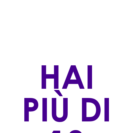
Spumanti
STILE DI PRODUZIONE
Convenzionale
ZONA DI PRODUZIONE
Provincia di Treviso (TV)
VINIFICAZIONE
HAI
Vino Base ottenuto da uve pigiate e criomacerate
secondo il Metodo Gianfranco Follador, segue
un'attenta fermentazione. La presa di spuma è
ottenuta in autoclave secondo il metodo Martinotti
PIÙ DI
(Charmat) con una fermentazione regolare seguita
da una lunga sosta sui lieviti a 0°.
AFFINAMENTO
Charmat lungo
VITIGNO/I: