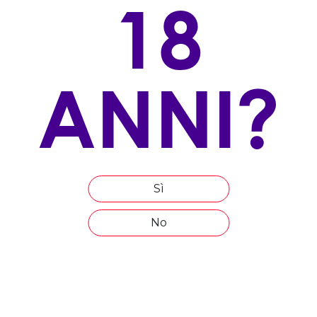
18
Charmat lungo
VITIGNO/I:
100% Glera
ANNI?
ALLEVAMENTO
doppio capovolto
ESPOSIZIONE
Sud
ALTITUDINE
Sì
280 m s.l.m.
No
ETÀ MEDIA DEL VIGNETO
20 anni
COMPOSIZIONE DEL TERRENO
calcareo argilloso