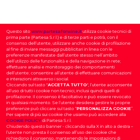
NUMERO BOTTIGLIE PRODOTTE
64
Questo sito
www.partesaforwine.it
utilizza cookie tecnici di
QUANTITÀ PER CARTONE
prima parte (Partesa S.r.l.) e di terze parti e potrà, con il
6
consenso dell’utente, utilizzare anche cookie di profilazione
al fine di inviare messaggi pubblicitari in linea con le
preferenze manifestate dall’utente stesso nell’ambito
dell’utilizzo delle funzionalità e della navigazione in rete;
effettuare analisi e monitoraggio dei comportamenti
dell’utente; consentire all’utente di effettuare comunicazioni
e interazioni attraverso i social.
Cliccando sul tasto "
ACCETTA TUTTO
", l’utente acconsente
all’uso di tutti i cookie non tecnici, inclusi quindi quelli di
profilazione. Il consenso è facoltativo e può essere revocato
SELEZIONE DEI VINI
in qualsiasi momento. Se l’utente desidera gestire le proprie
preferenze può cliccare sul tasto “
PERSONALIZZA COOKIE
”.
Per sapere di più sui cookie che usiamo può accedere alla
FAI IL DOWNLOAD DELLA NOSTRA SELEZIONE
PARTESA s.r.l., società unipersonale, direzione e
COOKIE POLICY
di Partesa S.r.l.
coordinamento di Heineken N.V. ai sensi dell’art. 2497 bis
DEI VINI
Chiudendo questo banner - cliccando sulla X in alto a destra –
del codice civile, con sede legale in Sesto San Giovanni,
DOV’È IL TUO LOCALE
|
Effettua il login
per scaricare la
l’utente non presta il consenso all’uso dei cookie che
Viale Edison n. 110
Selezione dei Vini
Capitale sociale Euro 2.550.000,00 i.v.,
richiedono il consenso, mantenendo le impostazioni di
Codice Fiscale, nr. di iscrizione al Registro Imprese di Milano