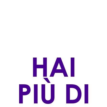
TIPOLOGIA
Spumanti
STILE DI PRODUZIONE
Convenzionale
ZONA DI PRODUZIONE
Vigneto di proprietà dell’Azienda in località “Torri di
Credazzo”, Valdobbiadene (TV)
HAI
VINIFICAZIONE
Vino Base ottenuto da uve pigiate e criomacerate
secondo il Metodo Gianfranco Follador, segue
un'attenta fermentazione. La presa di spuma è
PIÙ DI
ottenuta in autoclave secondo il metodo Martinotti
(Charmat) con una fermentazione regolare seguita
da una lunga sosta sui lieviti a 0°.
AFFINAMENTO