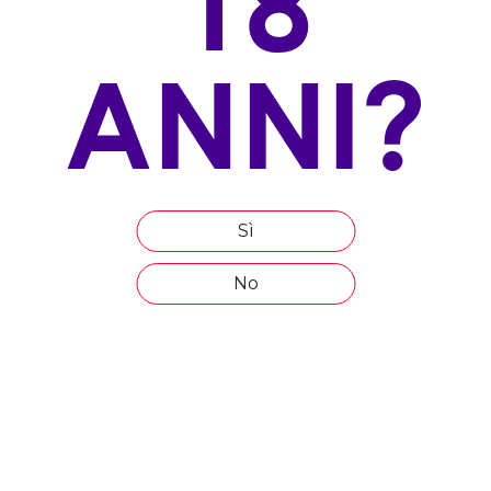
18
ALLEVAMENTO
Guyot
ANNI?
ESPOSIZIONE
nord-est, nord-ovest
ALTITUDINE
250 m s.l.m.
Sì
ETÀ MEDIA DEL VIGNETO
25 anni
No
COMPOSIZIONE DEL TERRENO
calcareo argilloso
EPOCA DI VENDEMMIA
settembre
ETTARI VITATI