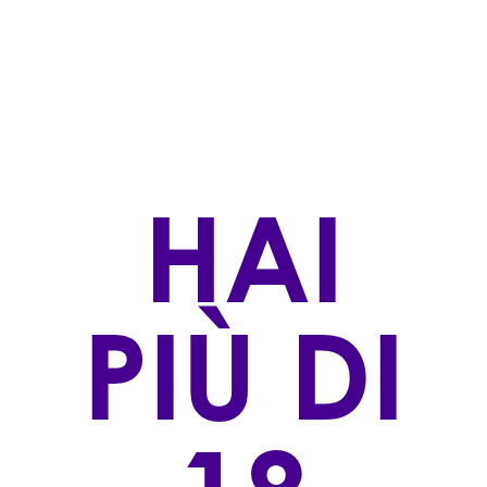
Rossi
STILE DI PRODUZIONE
Convenzionale
ZONA DI PRODUZIONE
Frazione Annunziata, Castagnole delle Lanze (AT)
HAI
VINIFICAZIONE
L’uva pigiata fermenta a temperatura controllata
per circa 2/3 giorni. La fermentazione viene conclusa
“in bianco”, cioè senza bucce e vinaccioli.
PIÙ DI
AFFINAMENTO
Affina in vasche di acciaio per circa 6 mesi, a cui
segue un mese di affinamento in bottiglia.
VITIGNO/I:
100% Grignolino