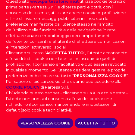
Questo sito
www.partesaforwine.it
utilizza cookie tecnici di
QUANTITÀ PER CARTONE
prima parte (Partesa S.r.l.) e di terze parti e potrà, con il
6
consenso dell’utente, utilizzare anche cookie di profilazione
al fine di inviare messaggi pubblicitari in linea con le
preferenze manifestate dall’utente stesso nell’ambito
dell’utilizzo delle funzionalità e della navigazione in rete;
effettuare analisi e monitoraggio dei comportamenti
dell’utente; consentire all’utente di effettuare comunicazioni
e interazioni attraverso i social.
Cliccando sul tasto "
ACCETTA TUTTO
", l’utente acconsente
all’uso di tutti i cookie non tecnici, inclusi quindi quelli di
profilazione. Il consenso è facoltativo e può essere revocato
SELEZIONE DEI VINI
in qualsiasi momento. Se l’utente desidera gestire le proprie
preferenze può cliccare sul tasto “
PERSONALIZZA COOKIE
”.
Per sapere di più sui cookie che usiamo può accedere alla
FAI IL DOWNLOAD DELLA NOSTRA SELEZIONE
PARTESA s.r.l., società unipersonale, direzione e
COOKIE POLICY
di Partesa S.r.l.
coordinamento di Heineken N.V. ai sensi dell’art. 2497 bis
DEI VINI
Chiudendo questo banner - cliccando sulla X in alto a destra –
del codice civile, con sede legale in Sesto San Giovanni,
DOV’È IL TUO LOCALE
|
Effettua il login
per scaricare la
l’utente non presta il consenso all’uso dei cookie che
Viale Edison n. 110
Selezione dei Vini
Capitale sociale Euro 2.550.000,00 i.v.,
richiedono il consenso, mantenendo le impostazioni di
Codice Fiscale, nr. di iscrizione al Registro Imprese di Milano
PROVINCIA
default (solo cookie tecnici attivi).
e Partita IVA 09806270154, Email: info@partesa.it
Privacy Policy
|
Cookies Policy
|
Impostazioni
DOWNLOAD
PERSONALIZZA COOKIE
ACCETTA TUTTO
Cookies
|
Codice Etico
|
Dichiarazione di
accessibilità