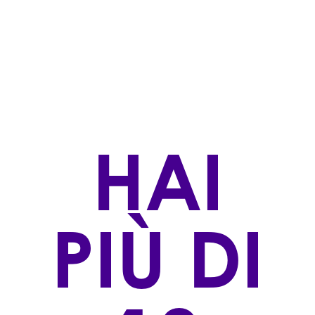
Dolci e Passiti
STILE DI PRODUZIONE
Naturale
ZONA DI PRODUZIONE
Isola di Pantelleria
VINIFICAZIONE
HAI
L’uva la cui raccolta avviene generalmente dopo la
metà di agosto, viene fatta appassire naturalmente
al sole su appositi stenditori per circa 4 settimane. La
fermentazione avviene macerando l’uva passa
PIÙ DI
ottenuta nel mosto di uve extramature fresche la
cui seconda raccolta avviene la metà di Settembre.
AFFINAMENTO
In bottiglia per almeno 3 mesi.
VITIGNO/I: