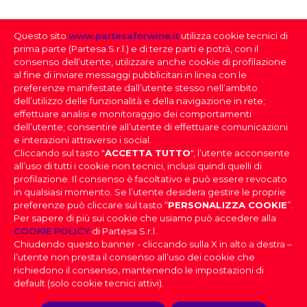
7500
Questo sito
www.partesaforwine.it
utilizza cookie tecnici di
QUANTITÀ PER CARTONE
prima parte (Partesa S.r.l.) e di terze parti e potrà, con il
1
consenso dell’utente, utilizzare anche cookie di profilazione
al fine di inviare messaggi pubblicitari in linea con le
preferenze manifestate dall’utente stesso nell’ambito
dell’utilizzo delle funzionalità e della navigazione in rete;
effettuare analisi e monitoraggio dei comportamenti
dell’utente; consentire all’utente di effettuare comunicazioni
e interazioni attraverso i social.
Cliccando sul tasto "
ACCETTA TUTTO
", l’utente acconsente
all’uso di tutti i cookie non tecnici, inclusi quindi quelli di
profilazione. Il consenso è facoltativo e può essere revocato
SELEZIONE DEI VINI
in qualsiasi momento. Se l’utente desidera gestire le proprie
preferenze può cliccare sul tasto “
PERSONALIZZA COOKIE
”.
Per sapere di più sui cookie che usiamo può accedere alla
FAI IL DOWNLOAD DELLA NOSTRA SELEZIONE
PARTESA s.r.l., società unipersonale, direzione e
COOKIE POLICY
di Partesa S.r.l.
coordinamento di Heineken N.V. ai sensi dell’art. 2497 bis
DEI VINI
Chiudendo questo banner - cliccando sulla X in alto a destra –
del codice civile, con sede legale in Sesto San Giovanni,
DOV’È IL TUO LOCALE
|
Effettua il login
per scaricare la
l’utente non presta il consenso all’uso dei cookie che
Viale Edison n. 110
Selezione dei Vini
Capitale sociale Euro 2.550.000,00 i.v.,
richiedono il consenso, mantenendo le impostazioni di
Codice Fiscale, nr. di iscrizione al Registro Imprese di Milano
PROVINCIA
default (solo cookie tecnici attivi).
e Partita IVA 09806270154, Email: info@partesa.it
Privacy Policy
|
Cookies Policy
|
Impostazioni