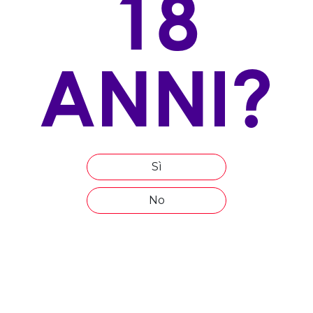
18
100% Moscato d'Alessandria
ALLEVAMENTO
ANNI?
non disponibile
ESPOSIZIONE
non disponibile
ALTITUDINE
non disponibile
Sì
ETÀ MEDIA DEL VIGNETO
No
non disponibile
COMPOSIZIONE DEL TERRENO
non disponibile
EPOCA DI VENDEMMIA
Settembre