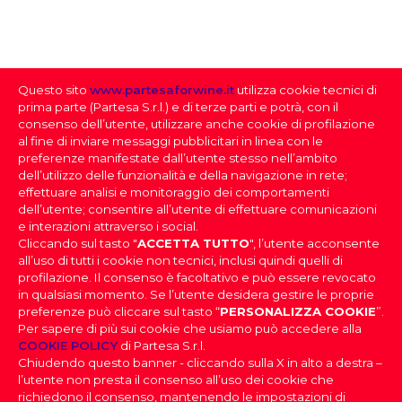
NUMERO BOTTIGLIE PRODOTTE
7
Questo sito
www.partesaforwine.it
utilizza cookie tecnici di
QUANTITÀ PER CARTONE
prima parte (Partesa S.r.l.) e di terze parti e potrà, con il
6
consenso dell’utente, utilizzare anche cookie di profilazione
al fine di inviare messaggi pubblicitari in linea con le
preferenze manifestate dall’utente stesso nell’ambito
dell’utilizzo delle funzionalità e della navigazione in rete;
effettuare analisi e monitoraggio dei comportamenti
dell’utente; consentire all’utente di effettuare comunicazioni
e interazioni attraverso i social.
Cliccando sul tasto "
ACCETTA TUTTO
", l’utente acconsente
all’uso di tutti i cookie non tecnici, inclusi quindi quelli di
profilazione. Il consenso è facoltativo e può essere revocato
SELEZIONE DEI VINI
in qualsiasi momento. Se l’utente desidera gestire le proprie
preferenze può cliccare sul tasto “
PERSONALIZZA COOKIE
”.
Per sapere di più sui cookie che usiamo può accedere alla
FAI IL DOWNLOAD DELLA NOSTRA SELEZIONE
PARTESA s.r.l., società unipersonale, direzione e
COOKIE POLICY
di Partesa S.r.l.
coordinamento di Heineken N.V. ai sensi dell’art. 2497 bis
DEI VINI
Chiudendo questo banner - cliccando sulla X in alto a destra –
del codice civile, con sede legale in Sesto San Giovanni,
DOV’È IL TUO LOCALE
|
Effettua il login
per scaricare la
l’utente non presta il consenso all’uso dei cookie che
Viale Edison n. 110
Selezione dei Vini
Capitale sociale Euro 2.550.000,00 i.v.,
richiedono il consenso, mantenendo le impostazioni di
Codice Fiscale, nr. di iscrizione al Registro Imprese di Milano