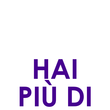
TIPOLOGIA
Rossi
STILE DI PRODUZIONE
Biologico Certificato
ZONA DI PRODUZIONE
Castrocaro Terme loc.
VINIFICAZIONE
HAI
Le uve sangiovese dei differenti cloni sono raccolte
assieme e fermentate in uvaggio. La fermentazione
e la successiva macerazione sulle bucce avvengono
in tini di acciaio a temperatura controllata. Il
PIÙ DI
contatto del vino con le bucce dura mediamente 24
giorni; segue la fermentazione malo-lattica.
AFFINAMENTO
Affina per 9 mesi in acciaio, e minimo 3 mesi in