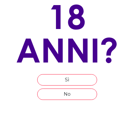
18
bottiglia
VITIGNO/I:
100% Sangiovese
ANNI?
ALLEVAMENTO
Cordone Speronato a giropoggio
ESPOSIZIONE
Ovest
ALTITUDINE
Sì
210 m s.l.m
No
ETÀ MEDIA DEL VIGNETO
15 anni
COMPOSIZIONE DEL TERRENO
Argille brune ed ocra