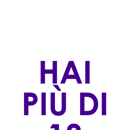
Rossi
STILE DI PRODUZIONE
Convenzionale
ZONA DI PRODUZIONE
Valdadige, Vallagarina Trentina - Veronese
HAI
VINIFICAZIONE
L’uva viene delicatamente diraspata e pigiata. La
fermentazione avviene con macerazione delle
bucce in contenitori di acciaio inox
termocondizionati. Per estrarre colore ed aroma
PIÙ DI
dalle bucce vengono eseguiti diversi rimontaggi.
AFFINAMENTO
La maturazione avviene in botti di legno grandi.
VITIGNO/I:
100% Teroldego