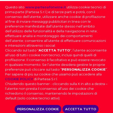
Questo sito
www.partesaforwine.it
utilizza cookie tecnici di
QUANTITÀ PER CARTONE
prima parte (Partesa S.r.l.) e di terze parti e potrà, con il
6
consenso dell’utente, utilizzare anche cookie di profilazione
al fine di inviare messaggi pubblicitari in linea con le
preferenze manifestate dall’utente stesso nell’ambito
dell’utilizzo delle funzionalità e della navigazione in rete;
effettuare analisi e monitoraggio dei comportamenti
dell’utente; consentire all’utente di effettuare comunicazioni
e interazioni attraverso i social.
Cliccando sul tasto "
ACCETTA TUTTO
", l’utente acconsente
all’uso di tutti i cookie non tecnici, inclusi quindi quelli di
profilazione. Il consenso è facoltativo e può essere revocato
SELEZIONE DEI VINI
in qualsiasi momento. Se l’utente desidera gestire le proprie
preferenze può cliccare sul tasto “
PERSONALIZZA COOKIE
”.
Per sapere di più sui cookie che usiamo può accedere alla
FAI IL DOWNLOAD DELLA NOSTRA SELEZIONE
PARTESA s.r.l., società unipersonale, direzione e
COOKIE POLICY
di Partesa S.r.l.
coordinamento di Heineken N.V. ai sensi dell’art. 2497 bis
DEI VINI
Chiudendo questo banner - cliccando sulla X in alto a destra –
del codice civile, con sede legale in Sesto San Giovanni,
DOV’È IL TUO LOCALE
|
Effettua il login
per scaricare la
l’utente non presta il consenso all’uso dei cookie che
Viale Edison n. 110
Selezione dei Vini
Capitale sociale Euro 2.550.000,00 i.v.,
richiedono il consenso, mantenendo le impostazioni di
Codice Fiscale, nr. di iscrizione al Registro Imprese di Milano
PROVINCIA
default (solo cookie tecnici attivi).
e Partita IVA 09806270154, Email: info@partesa.it
Privacy Policy
|
Cookies Policy
|
Impostazioni
DOWNLOAD
PERSONALIZZA COOKIE
ACCETTA TUTTO
Cookies
|
Codice Etico
|
Dichiarazione di