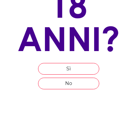
18
ALLEVAMENTO
Pergola semplice
ANNI?
ESPOSIZIONE
nord/sud
ALTITUDINE
137 m s.l.m.
Sì
ETÀ MEDIA DEL VIGNETO
30/40 anni
No
COMPOSIZIONE DEL TERRENO
Alluvionale
EPOCA DI VENDEMMIA
Ottobre