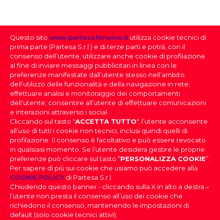
NUMERO BOTTIGLIE PRODOTTE
12.7
Questo sito
www.partesaforwine.it
utilizza cookie tecnici di
QUANTITÀ PER CARTONE
prima parte (Partesa S.r.l.) e di terze parti e potrà, con il
6
consenso dell’utente, utilizzare anche cookie di profilazione
al fine di inviare messaggi pubblicitari in linea con le
preferenze manifestate dall’utente stesso nell’ambito
dell’utilizzo delle funzionalità e della navigazione in rete;
effettuare analisi e monitoraggio dei comportamenti
dell’utente; consentire all’utente di effettuare comunicazioni
e interazioni attraverso i social.
Cliccando sul tasto "
ACCETTA TUTTO
", l’utente acconsente
all’uso di tutti i cookie non tecnici, inclusi quindi quelli di
profilazione. Il consenso è facoltativo e può essere revocato
SELEZIONE DEI VINI
in qualsiasi momento. Se l’utente desidera gestire le proprie
preferenze può cliccare sul tasto “
PERSONALIZZA COOKIE
”.
Per sapere di più sui cookie che usiamo può accedere alla
FAI IL DOWNLOAD DELLA NOSTRA SELEZIONE
PARTESA s.r.l., società unipersonale, direzione e
COOKIE POLICY
di Partesa S.r.l.
coordinamento di Heineken N.V. ai sensi dell’art. 2497 bis
DEI VINI
Chiudendo questo banner - cliccando sulla X in alto a destra –
del codice civile, con sede legale in Sesto San Giovanni,
DOV’È IL TUO LOCALE
|
Effettua il login
per scaricare la
l’utente non presta il consenso all’uso dei cookie che
Viale Edison n. 110
Selezione dei Vini
Capitale sociale Euro 2.550.000,00 i.v.,
richiedono il consenso, mantenendo le impostazioni di
Codice Fiscale, nr. di iscrizione al Registro Imprese di Milano
PROVINCIA
default (solo cookie tecnici attivi).
e Partita IVA 09806270154, Email: info@partesa.it