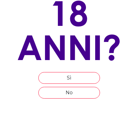
18
VITIGNO/I:
100% Chardonnay
ALLEVAMENTO
ANNI?
Guyot
ESPOSIZIONE
Sud-est
ALTITUDINE
10-20 m. s.l.m.
Sì
ETÀ MEDIA DEL VIGNETO
No
15
COMPOSIZIONE DEL TERRENO
calcareo argilloso, sabbioso di origine fluvio-glaciale
EPOCA DI VENDEMMIA