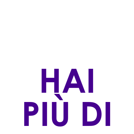
Bianchi
STILE DI PRODUZIONE
Convenzionale
ZONA DI PRODUZIONE
Campo di Pietra (TV)
VINIFICAZIONE
HAI
Parte del pigiato viene vinificata in bianco, la
restante parte invece viene “criomacerata” per un
tempo medio lungo a temperatura controllata.
Minime quantità vengono fatte fermentare in barili
di rovere per poi essere aggiunte alla massa. In
PIÙ DI
seguito il vino sosta sui propri lieviti per almeno
cinque mesi con periodici batonnage.
AFFINAMENTO
.