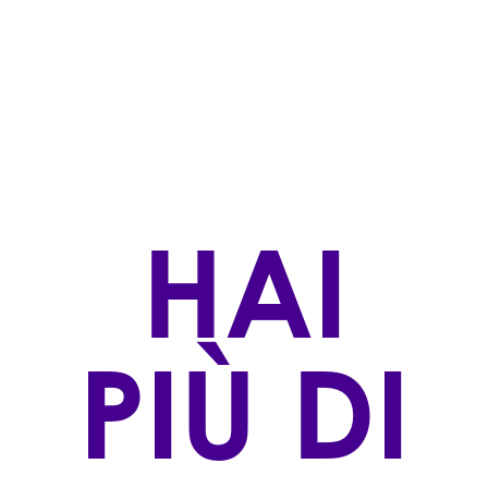
Bianchi
STILE DI PRODUZIONE
Convenzionale
ZONA DI PRODUZIONE
Collio, Cormòns (GO)
VINIFICAZIONE
HAI
Le uve vengono attentamente selezionate con una
cernita in vigna, segue una leggerissima pressatura
e la successiva fermentazione alcolica a
temperatura controllata in acciaio inox per circa una
settimana. L'affinamento avviene sulle fecce fini per
PIÙ DI
circa 7 mesi al fine di aumentarne la complessità.
AFFINAMENTO
acciaio
VITIGNO/I: