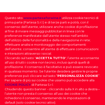
NUMERO BOTTIGLIE PRODOTTE
50000
Questo sito
www.partesaforwine.it
utilizza cookie tecnici di
QUANTITÀ PER CARTONE
prima parte (Partesa S.r.l.) e di terze parti e potrà, con il
6
consenso dell’utente, utilizzare anche cookie di profilazione
al fine di inviare messaggi pubblicitari in linea con le
preferenze manifestate dall’utente stesso nell’ambito
dell’utilizzo delle funzionalità e della navigazione in rete;
effettuare analisi e monitoraggio dei comportamenti
dell’utente; consentire all’utente di effettuare comunicazioni
e interazioni attraverso i social.
Cliccando sul tasto "
ACCETTA TUTTO
", l’utente acconsente
all’uso di tutti i cookie non tecnici, inclusi quindi quelli di
profilazione. Il consenso è facoltativo e può essere revocato
SELEZIONE DEI VINI
in qualsiasi momento. Se l’utente desidera gestire le proprie
preferenze può cliccare sul tasto “
PERSONALIZZA COOKIE
”.
Per sapere di più sui cookie che usiamo può accedere alla
FAI IL DOWNLOAD DELLA NOSTRA SELEZIONE
PARTESA s.r.l., società unipersonale, direzione e
COOKIE POLICY
di Partesa S.r.l.
coordinamento di Heineken N.V. ai sensi dell’art. 2497 bis
DEI VINI
Chiudendo questo banner - cliccando sulla X in alto a destra –
del codice civile, con sede legale in Sesto San Giovanni,
DOV’È IL TUO LOCALE
|
Effettua il login
per scaricare la
l’utente non presta il consenso all’uso dei cookie che
Viale Edison n. 110
Selezione dei Vini
Capitale sociale Euro 2.550.000,00 i.v.,
richiedono il consenso, mantenendo le impostazioni di
Codice Fiscale, nr. di iscrizione al Registro Imprese di Milano
PROVINCIA
default (solo cookie tecnici attivi).
e Partita IVA 09806270154, Email: info@partesa.it