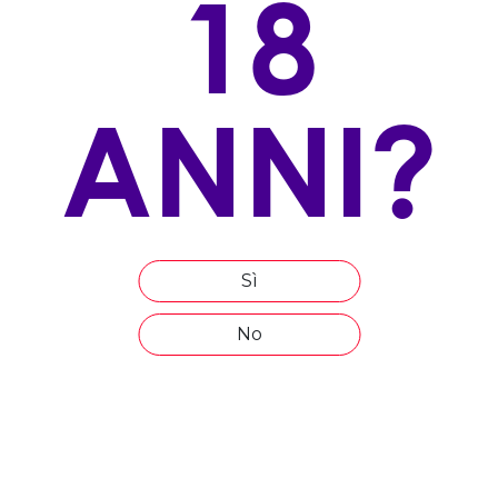
18
100% Ribolla Gialla
ALLEVAMENTO
doppio capovolto
ANNI?
ESPOSIZIONE
sud, sud-est
ALTITUDINE
50-130
Sì
ETÀ MEDIA DEL VIGNETO
15 anni
No
COMPOSIZIONE DEL TERRENO
ghiaioso sabbioso con un substrato di argille da
dilavamento
EPOCA DI VENDEMMIA