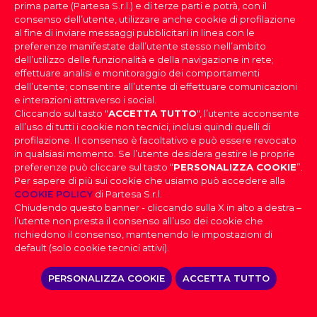
prima parte (Partesa S.r.l.) e di terze parti e potrà, con il
consenso dell’utente, utilizzare anche cookie di profilazione
al fine di inviare messaggi pubblicitari in linea con le
preferenze manifestate dall’utente stesso nell’ambito
OSCAR QUALITÀ-PREZZO AL ROERO
dell’utilizzo delle funzionalità e della navigazione in rete;
ARNEIS 2024
effettuare analisi e monitoraggio dei comportamenti
dell’utente; consentire all’utente di effettuare comunicazioni
e interazioni attraverso i social.
Cliccando sul tasto "
ACCETTA TUTTO
", l’utente acconsente
TRE BICCHIERI – BIANCO DELL’ANNO
all’uso di tutti i cookie non tecnici, inclusi quindi quelli di
GAMBERO ROSSO 2026 ROERO ARNEIS
profilazione. Il consenso è facoltativo e può essere revocato
RISERVA RENESIO INCISA 2020
in qualsiasi momento. Se l’utente desidera gestire le proprie
preferenze può cliccare sul tasto “
PERSONALIZZA COOKIE
”.
Per sapere di più sui cookie che usiamo può accedere alla
PARTESA s.r.l., società unipersonale, direzione e
COOKIE POLICY
GESSAIA, IL VOLTO AUTENTICO DELLA
di Partesa S.r.l.
coordinamento di Heineken N.V. ai sensi dell’art. 2497 bis
Chiudendo questo banner - cliccando sulla X in alto a destra –
del codice civile, con sede legale in Sesto San Giovanni,
MAREMMA PREMIATO AL CONCOURS
l’utente non presta il consenso all’uso dei cookie che
Viale Edison n. 110
Capitale sociale Euro 2.550.000,00 i.v.,
MONDIAL
richiedono il consenso, mantenendo le impostazioni di
Codice Fiscale, nr. di iscrizione al Registro Imprese di Milano
default (solo cookie tecnici attivi).
e Partita IVA 09806270154, Email: info@partesa.it
Privacy Policy
|
Cookies Policy
|
Impostazioni
PERSONALIZZA COOKIE
ACCETTA TUTTO
Cookies
|
Codice Etico
|
Dichiarazione di
accessibilità