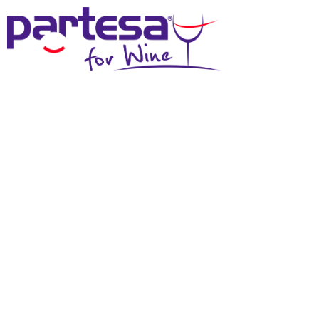
MENU
NEWS DAI
PRODUTTORI
BRUNELLO DI
MONTALCINO DOCG
2017 - 93PT
WINESCRITIC.COM