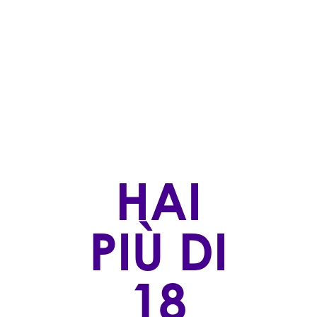
ARTICOLI RECENTI
GOTTARDI - NEW ENTRY
HAI
ABRAXAS - NEW ENTRY
PIÙ DI
18
PODERE POGGIO SCALETTE - NEW ENTRY