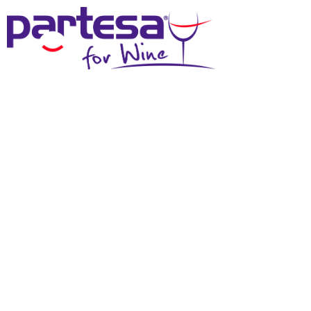
MENU
NEWS DAI
PRODUTTORI
LUIGI TEROLDEGO
ROTALIANO
DORIGATI PREMIATO
DALLA GUIDA VITAE