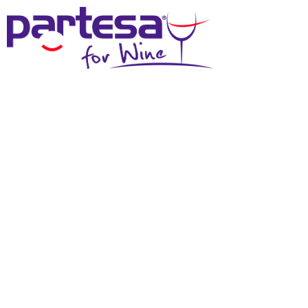
MENU
ABRAXAS
ITALIA
|
SICILIA
Abraxas è un’azienda simbolo della tradizione
agricola di Pantelleria, isola vulcanica rinomata per i
suoi vini unici, primo fra tutti il Passito. Situata a circa
370 metri sul livello del mare, sui pendii di
Montagna Grande, è la cantina più alta dell’isola e
segue l’antica tradizione vinicola pantesca,
valorizzando al massimo qualità e maturazione dei
vini. Abraxas unisce rispetto delle radici, tutela delle
colture autoctone e sostenibilità. L’intera filiera, dalla
coltivazione alla vinificazione fino