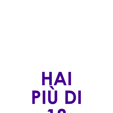
all’imbottigliamento, si svolge interamente sull’isola,
a testimonianza dell’impegno nel preservare e
promuovere le eccellenze enologiche e
gastronomiche della Sicilia.
I VINI
CATEGORIA
HAI
STILE DI PRODUZIONE
PIÙ DI
ABRAXAS SABJ