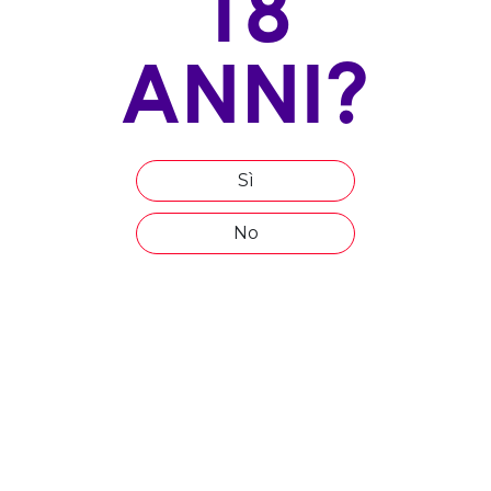
18
ROSSO IGP
ABRAXAS OXALIS
ROSSO IGP
SCHEDA TECNICA >
ANNI?
SCHEDA TECNICA >
Sì
ABRAXAS ALSINE
ABRAXAS RESEDA
BIANCO DOC
ROSATO IGP
No
SCHEDA TECNICA >
SCHEDA TECNICA >
ABRAXAS DON
ACHILLE PASSITO
ABRAXAS PASSITO
DOC SENTIVENTO
SCHEDA TECNICA >
SCHEDA TECNICA >