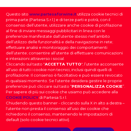
ABRAXAS VIPERA
ROSSO IGP
Questo sito
www.partesaforwine.it
utilizza cookie tecnici di
prima parte (Partesa S.r.l.) e di terze parti e potrà, con il
SCHEDA TECNICA >
consenso dell’utente, utilizzare anche cookie di profilazione
al fine di inviare messaggi pubblicitari in linea con le
preferenze manifestate dall’utente stesso nell’ambito
dell’utilizzo delle funzionalità e della navigazione in rete;
effettuare analisi e monitoraggio dei comportamenti
dell’utente; consentire all’utente di effettuare comunicazioni
e interazioni attraverso i social.
Cliccando sul tasto "
ACCETTA TUTTO
", l’utente acconsente
all’uso di tutti i cookie non tecnici, inclusi quindi quelli di
profilazione. Il consenso è facoltativo e può essere revocato
SELEZIONE DEI VINI
in qualsiasi momento. Se l’utente desidera gestire le proprie
preferenze può cliccare sul tasto “
PERSONALIZZA COOKIE
”.
Per sapere di più sui cookie che usiamo può accedere alla
FAI IL DOWNLOAD DELLA NOSTRA SELEZIONE
PARTESA s.r.l., società unipersonale, direzione e
COOKIE POLICY
di Partesa S.r.l.
DEI VINI
coordinamento di Heineken N.V. ai sensi dell’art. 2497 bis
Chiudendo questo banner - cliccando sulla X in alto a destra –
DOV’È IL TUO LOCALE
del codice civile, con sede legale in Sesto San Giovanni,
|
Effettua il login
per scaricare la
l’utente non presta il consenso all’uso dei cookie che
Selezione dei Vini
Viale Edison n. 110
Capitale sociale Euro 2.550.000,00 i.v.,
richiedono il consenso, mantenendo le impostazioni di
Codice Fiscale, nr. di iscrizione al Registro Imprese di Milano
PROVINCIA
default (solo cookie tecnici attivi).
e Partita IVA 09806270154, Email: info@partesa.it
Privacy Policy
|
Cookies Policy
|
Impostazioni